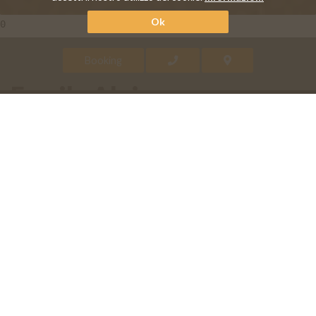
Ok
0
Booking
Family Alpina
Cerchi tutti i comfort per la tua
vacanza? La Family Alpina è la
soluzione giusta per Te!